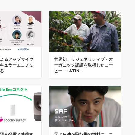
よるアップサイク
世界初、リジェネラティブ・オ
キュラーエコノミ
ーガニック認証を取得したコー
る
ヒー「LATIN…
陽光発電と連携す
天ぷら油が飛行機の燃料に。コ