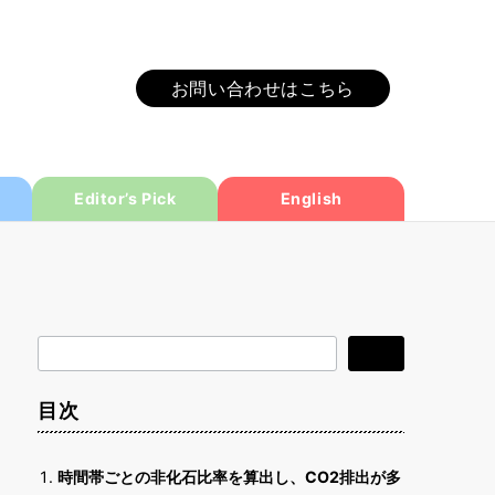
お問い合わせはこちら
Editor’s Pick
English
検
検索
索
目次
時間帯ごとの非化石比率を算出し、CO2排出が多