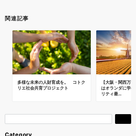
関連記事
多様な未来の人財育成を。 コトク
【大阪・関西万博
リエ社会共育プロジェクト
はオランダに学べ
リティ最…
検
検索
索
Category