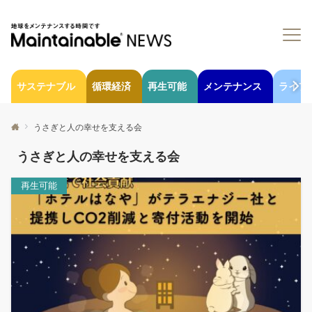
サステナブル
循環経済
再生可能
メンテナンス
ライフ
うさぎと人の幸せを支える会
うさぎと人の幸せを支える会
再生可能