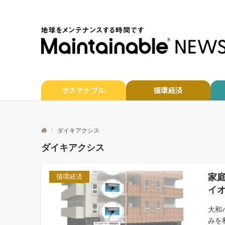
サステナブル
循環経済
ダイキアクシス
ダイキアクシス
家
循環経済
イ
大和
みを