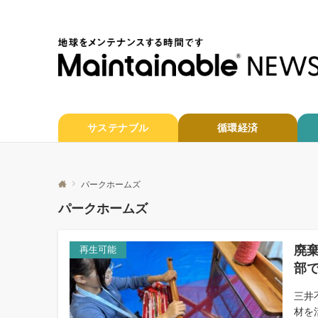
サステナブル
循環経済
パークホームズ
パークホームズ
廃
再生可能
部
三井
材を