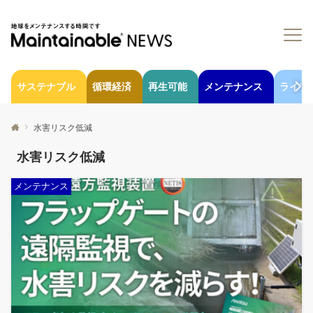
サステナブル
循環経済
再生可能
メンテナンス
ライフ
水害リスク低減
水害リスク低減
メンテナンス