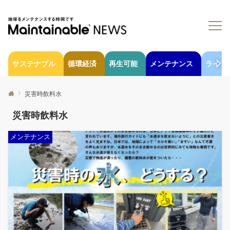
サステナブル
循環経済
再生可能
メンテナンス
ライフ
災害時飲料水
災害時飲料水
メンテナンス