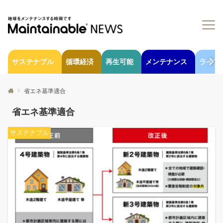
サステナブル
循環経済
再生可能
メンテナンス
ライフ
省エネ基準適合
省エネ基準適合
サステナブル