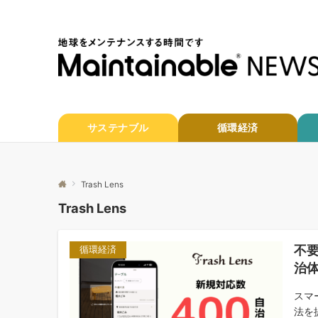
サステナブル
循環経済
Trash Lens
Trash Lens
不要
循環経済
治体
スマ
法を