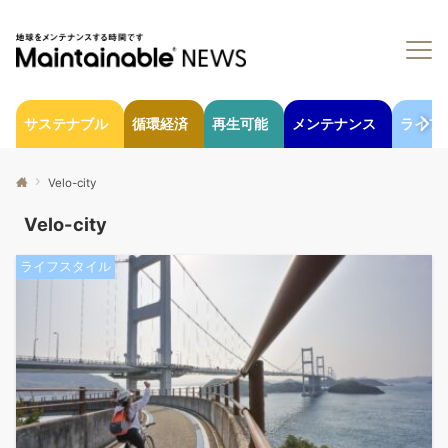
サステナブル
循環経済
再生可能
メンテナンス
ライフ
Velo-city
Velo-city
ライフスタイル