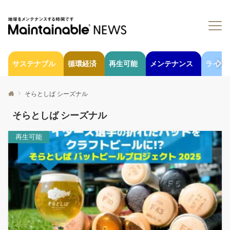
サステナブル
循環経済
再生可能
メンテナンス
ライフ
そらとしば シーズナル
そらとしば シーズナル
再生可能