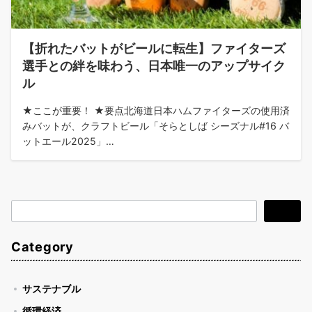
【折れたバットがビールに転生】ファイターズ
選手との絆を味わう、日本唯一のアップサイク
ル
★ここが重要！ ★要点北海道日本ハムファイターズの使用済
みバットが、クラフトビール「そらとしば シーズナル#16 バ
ットエール2025」…
検
検索
索
Category
サステナブル
循環経済