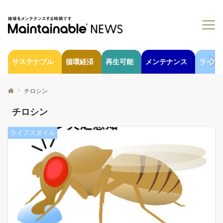
サステナブル
循環経済
再生可能
メンテナンス
ライフ
チロシン
チロシン
ライフスタイル