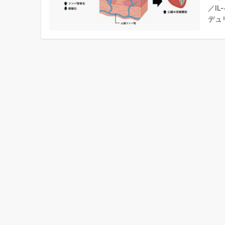
／I
デュ