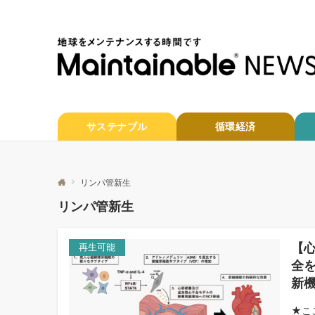
サステナブル
循環経済
リンパ管新生
リンパ管新生
【
再生可能
全を
新
★こ