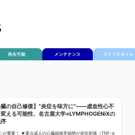
再生可能
メンテナンス
ライフスタイル
心臓の自己修復】“炎症を味方に”——虚血性心不
変える可能性、名古屋大学×LYMPHOGENiXの
機序
こが重要！ ★要点成人の心臓線維芽細胞が炎症刺激（TNF-α