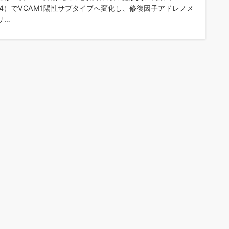
L-4）でVCAM1陽性サブタイプへ変化し、修復因子アドレノメ
リ…