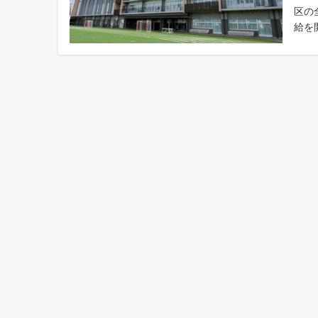
区の
給を