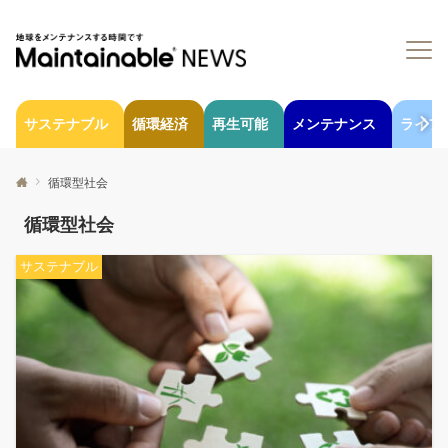
サステナブル
循環経済
再生可能
メンテナンス
ライフ
循環型社会
循環型社会
サステナブル