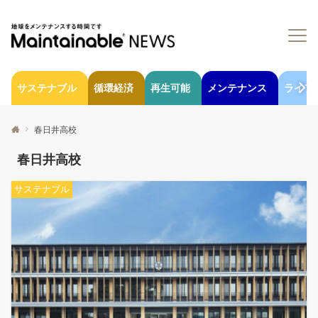
サステナブル
循環経済
再生可能
メンテナンス
ライフ
春日井高校
春日井高校
サステナブル