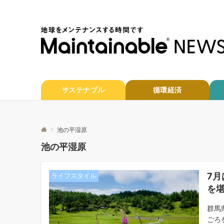
サステナブル
循環経済
池の平湿原
池の平湿原
7
ライフスタイル
を
群馬
ごろ