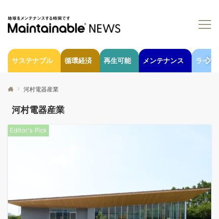
サステナブル
循環経済
再生可能
メンテナンス
ライフ
河村電器産業
河村電器産業
Editor's Pick