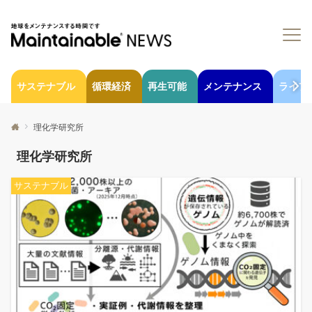
サステナブル
循環経済
再生可能
メンテナンス
ライフ
理化学研究所
理化学研究所
サステナブル