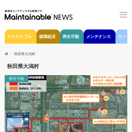
サステナブル
循環経済
再生可能
メンテナンス
ライフ
秋田県大潟村
秋田県大潟村
再生可能