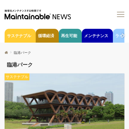
サステナブル
循環経済
再生可能
メンテナンス
ライフ
臨港パーク
臨港パーク
サステナブル