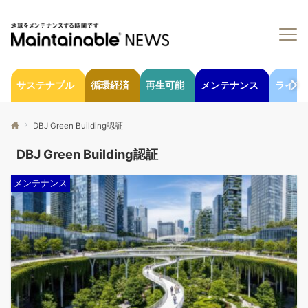
サステナブル
循環経済
再生可能
メンテナンス
ライフ
DBJ Green Building認証
DBJ Green Building認証
メンテナンス