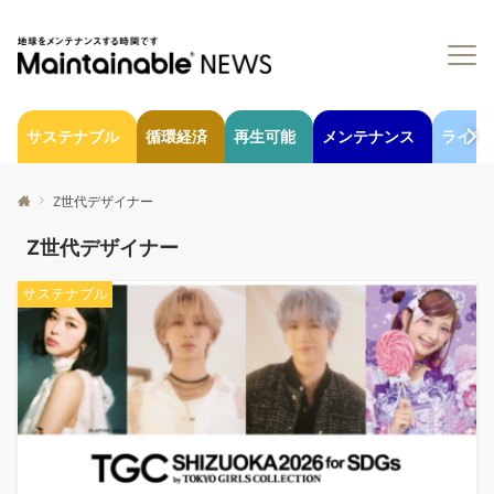
サステナブル
循環経済
再生可能
メンテナンス
ライフ
Z世代デザイナー
Z世代デザイナー
サステナブル