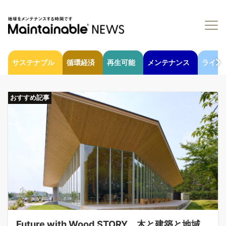
サステナブル
循環経済
再生可能
メンテナンス
ライフ
おすすめ記事
Future with Wood STORY 木と建築と地域