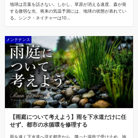
地球は言葉を話さない。しかし、草原が消える速度、森が発
する微弱な光、将来の気温予測には、地球の状態が表れてい
る。シンク・ネイチャーは10…
メンテナンス
【雨庭について考えよう】雨を下水道だけに任
せず、都市の水循環を修理する
雨を速く下水道へ流す都市から、降った場所で受け止め、地