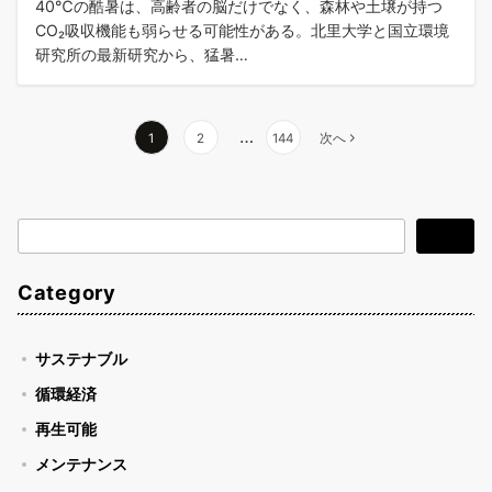
40℃の酷暑は、高齢者の脳だけでなく、森林や土壌が持つ
CO₂吸収機能も弱らせる可能性がある。北里大学と国立環境
研究所の最新研究から、猛暑…
…
1
2
144
次へ
検
検索
索
Category
サステナブル
循環経済
再生可能
メンテナンス