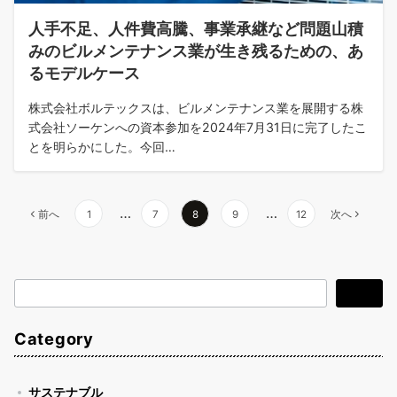
人手不足、人件費高騰、事業承継など問題山積
みのビルメンテナンス業が生き残るための、あ
るモデルケース
株式会社ボルテックスは、ビルメンテナンス業を展開する株
式会社ソーケンへの資本参加を2024年7月31日に完了したこ
とを明らかにした。今回…
投
…
…
前へ
1
7
8
9
12
次へ
稿
の
検
検索
ペ
索
ー
Category
ジ
送
サステナブル