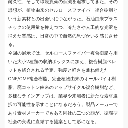
耐久性、そして環境負荷の低減を追求してきた。その
思想が、植物由来のセルロースファイバー複合樹脂と
いう新素材との出会いにつながった。石油由来プラス
チックの使用量を抑えつつ、冷たさや人工的な光沢を
抑えた質感は、日常の中で自然の息づかいを感じさせ
る。
今回の展示では、セルロースファイバー複合樹脂を用
いた大小2種類の収納ボックスに加え、複合樹脂ペレ
ットも紹介される予定。強度と軽さを兼ね備えた
CNF/CMF複合樹脂、完全植物由来のオールバイオ樹
脂、廃コットン由来のアップサイクル複合樹脂など、
多様なラインアップは、業界や来場者に新たな素材選
択の可能性を示すことになるだろう。製品メーカーで
あり素材メーカーでもある同社の二つの顔が、循環型
社会の実現に直結する提案として形になる。