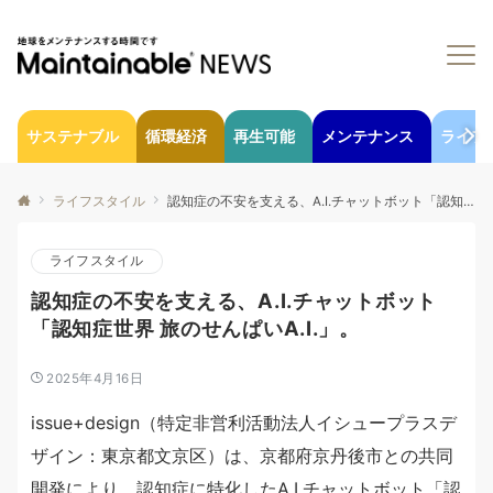
サステナブル
循環経済
再生可能
メンテナンス
ライフ
ライフスタイル
認知症の不安を支える、A.I.チャットボット「認知症世界 旅のせんぱいA.I.」。
ライフスタイル
認知症の不安を支える、A.I.チャットボット
「認知症世界 旅のせんぱいA.I.」。
2025年4月16日
issue+design（特定非営利活動法人イシュープラスデ
ザイン：東京都文京区）は、京都府京丹後市との共同
開発により、認知症に特化したA.I.チャットボット「認