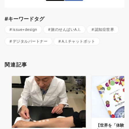
#キーワードタグ
issue+design
旅のせんぱいA.I.
認知症世界
デジタルパートナー
A.I.チャットボット
関連記事
【世界を「体験」