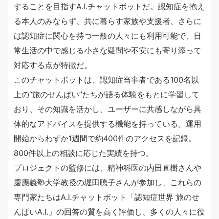
することを目指すA.I.チャットボットだ。認知症を抱え
る本人のみならず、共に暮らす家族や支援者、さらに
は認知症に関心を持つ一般の人々にも利用可能で、日
常生活の中で感じる小さな疑問や不安にも寄り添って
対応する点が特徴だ。
このチャットボットは、認知症当事者である100名以
上の“旅のせんぱい”たちが語る体験をもとに学習して
おり、その知識を活かし、ユーザーに共感しながら具
体的なアドバイスを提供する機能を持っている。運用
開始からわずか1週間で約400件のアクセスを記録。
800件以上の相談に応じた実績を持つ。
プロジェクトの監修には、精神科医の内田直樹さんや
慶應義塾大学教授の堀田聰子さんが参加し、これらの
専門家たちはA.I.チャットボット「認知症世界 旅のせ
んぱいA.I.」の回答の質を高く評価し、多くの人々に役