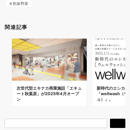
乾燥野菜
関連記事
次世代型エキナカ商業施設「エキュ
新時代のエシカル
ート秋葉原」が2025年4月オープ
「wellwash（
ン
ュ）」。
検
検索
索