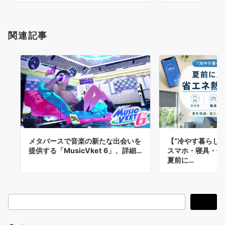
関連記事
メタバースで音楽の新たな出会いを
【“冷やす暮らし
提供する「MusicVket 6」、詳細…
スマホ・寝具・住
夏前に…
検
検索
索