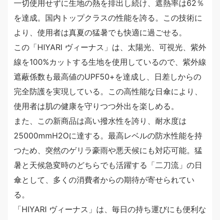
一切使用せずに生地の熱を排出し続け、遮熱率は62％
を達成。国内トップクラスの性能を誇る。この技術に
より、使用者は真夏の猛暑でも快適に過ごせる。
この「HIYARI ヴィーナス」は、太陽光、可視光、紫外
線を100%カットする生地を使用しているので、紫外線
遮蔽係数も最高値のUPF50+を達成し、日差しからの
完全防護を実現している。この高性能な日傘により、
使用者は肌の健康を守りつつ外出を楽しめる。
また、この新商品は高い撥水性を誇り、耐水度は
25000mmH2Oに達する。最高レベルの防水性能を持
つため、突然のゲリラ豪雨や悪天候にも対応可能。猛
暑と天候急変時のどちらでも活躍する「二刀流」の日
傘として、多くの消費者からの期待が寄せられてい
る。
「HIYARI ヴィーナス」は、毎日の持ち運びにも便利な