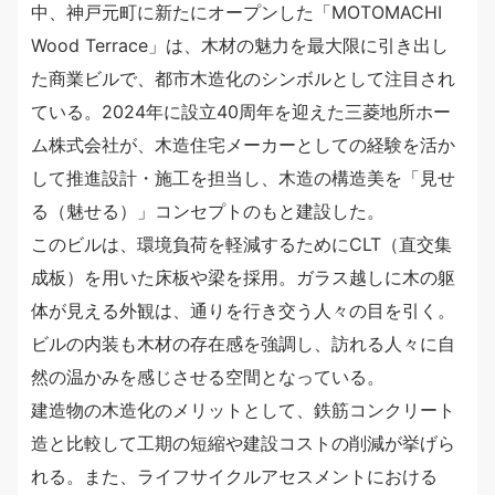
中、神戸元町に新たにオープンした「MOTOMACHI
Wood Terrace」は、木材の魅力を最大限に引き出し
た商業ビルで、都市木造化のシンボルとして注目され
ている。2024年に設立40周年を迎えた三菱地所ホー
ム株式会社が、木造住宅メーカーとしての経験を活か
して推進設計・施工を担当し、木造の構造美を「見せ
る（魅せる）」コンセプトのもと建設した。
このビルは、環境負荷を軽減するためにCLT（直交集
成板）を用いた床板や梁を採用。ガラス越しに木の躯
体が見える外観は、通りを行き交う人々の目を引く。
ビルの内装も木材の存在感を強調し、訪れる人々に自
然の温かみを感じさせる空間となっている。
建造物の木造化のメリットとして、鉄筋コンクリート
造と比較して工期の短縮や建設コストの削減が挙げら
れる。また、ライフサイクルアセスメントにおける