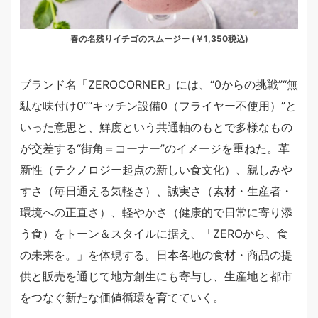
春の名残りイチゴのスムージー (￥1,350税込)
ブランド名「ZEROCORNER」には、“0からの挑戦”“無
駄な味付け0”“キッチン設備0（フライヤー不使用）”と
いった意思と、鮮度という共通軸のもとで多様なもの
が交差する“街角＝コーナー”のイメージを重ねた。革
新性（テクノロジー起点の新しい食文化）、親しみや
すさ（毎日通える気軽さ）、誠実さ（素材・生産者・
環境への正直さ）、軽やかさ（健康的で日常に寄り添
う食）をトーン＆スタイルに据え、「ZEROから、食
の未来を。」を体現する。日本各地の食材・商品の提
供と販売を通じて地方創生にも寄与し、生産地と都市
をつなぐ新たな価値循環を育てていく。