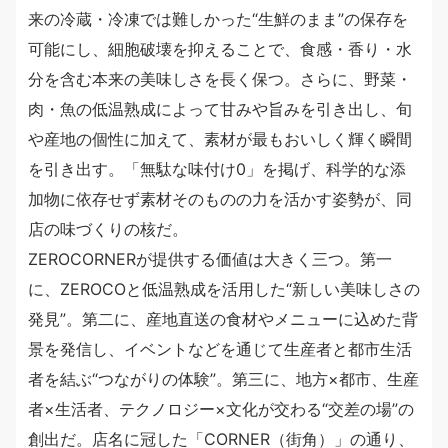
来の冷蔵・冷凍では難しかった“生鮮のまま”の保存を
可能にし、細胞破壊を抑えることで、食感・香り・水
分を含む本来の美味しさを長く保つ。さらに、野菜・
肉・魚の低温熟成によって甘みや旨みを引き出し、旬
や産地の個性に加えて、素材が最もおいしく輝く瞬間
を引き出す。「無駄な味付け0」を掲げ、科学的な添
加物に依存せず素材そのものの力を活かす姿勢が、同
店の味づくりの核だ。
ZEROCORNERが提供する価値は大きく三つ。第一
に、ZEROCOと低温熟成を活用した“新しい美味しさの
発見”。第二に、産地直送の食材やメニューに込めた背
景を発信し、イベントなどを通じて生産者と都市生活
者を結ぶ“つながりの体験”。第三に、地方×都市、生産
者×生活者、テクノロジー×文化が交わる“交差の場”の
創出だ。店名に冠した「CORNER（街角）」の通り、