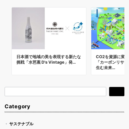
日本酒で地域の美を表現する新たな
CO2を資源に変
挑戦「水芭蕉 D's Vintage」発…
「カーボンリサイ
生む未来…
検
検索
索
Category
サステナブル