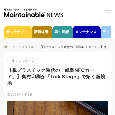
サステナブル
循環経済
再生可能
メンテナンス
ライフ
ライフスタイル
【脱プラスチック時代の「紙製NFCカード」】奥村印刷が「Link Stage」で拓く新境地
ライフスタイル
【脱プラスチック時代の「紙製NFCカー
ド」】奥村印刷が「Link Stage」で拓く新境
地
2025年11月6日