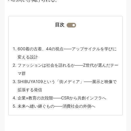
目次
600着の古着、44の視点――アップサイクルを学びに
変える設計
ファッションは社会を語れるか――Z世代が選んだテー
マ群
SHIBUYA109という「街メディア」――展示と映像で
拡張する発信
企業×教育の次段階――CSRから共創インフラへ
未来へ縫い継ぐもの――消費社会の外側へ