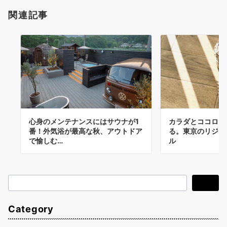
関連記事
心身のメンテナンスにはサウナが1
カラダとココロを
番！外気浴が最高な秋、アウトドア
る。東京のリジェ
で愉しむ…
ル
検
検索
索
Category