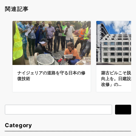
関連記事
ナイジェリアの道路を守る日本の修
築古ビルこそ脱炭
復技術
向上を。日建設計
改修」の…
検
検索
索
Category