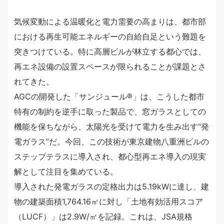
気候変動による温暖化と電力需要の高まりは、都市部
における再生可能エネルギーの自給自足という難題を
突きつけている。特に高層ビルが林立する都心では、
再エネ設備の設置スペースが限られることが課題とさ
れてきた。
AGCの開発した「サンジュール®」は、こうした都市
特有の制約を逆手に取った製品で、窓ガラスとしての
機能を保ちながら、太陽光を受けて電力を生み出す“発
電ガラス”だ。今回、この技術が東京建物八重洲ビルの
ステップテラスに導入され、都心型再エネ導入の現実
解として注目を集めている。
導入された発電ガラスの定格出力は5.19kWに達し、建
物の建築面積1,764.16㎡に対し「土地有効活用スコア
（LUCF）」は2.9W/㎡を記録。これは、JSA規格