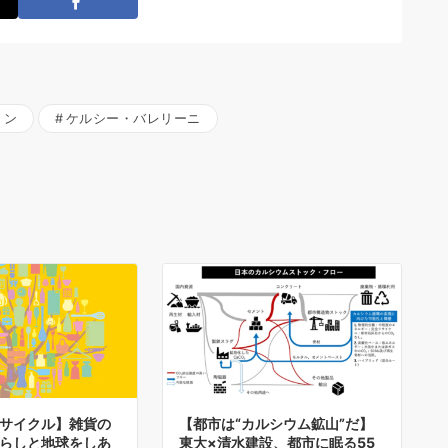
トン
ケルシー・バレリーニ
サイクル】雑貨の
【都市は“カルシウム鉱山”だ】
らしと地球をしあ
東大×清水建設、都市に眠る55