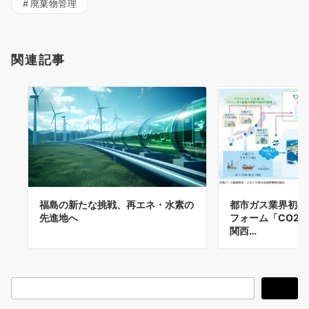
廃棄物管理
関連記事
福島の新たな挑戦、再エネ・水素の
都市ガス業界初の
先進地へ
フォーム「CO2N
関西…
検
検索
索