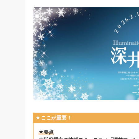
★ここが重要！
★要点