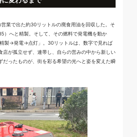
の営業で出た約30リットルの廃食用油を回収した。そ
B5）へと精製。そして、その燃料で発電機を動か
精製→発電→点灯」。30リットルは、数字で見れば
食店が孤立せず、連帯し、自らの営みの中から新しい
ずだったものが、街を彩る希望の光へと姿を変えた瞬