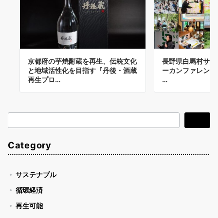
京都府の芋焼酎蔵を再生、伝統文化
長野県白馬村サー
と地域活性化を目指す『丹後・酒蔵
ーカンファレンス「
再生プロ…
…
検
検索
索
Category
サステナブル
循環経済
再生可能