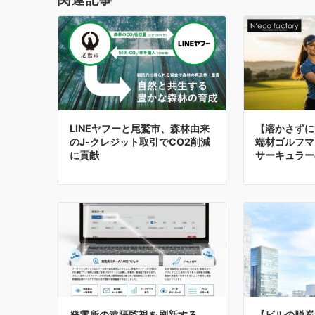
LINEヤフーと尾鷲市、森林由来
【溶かさずに
のJ-クレジット取引でCO2削減
端材ゴルフマ
に貢献
サーキュラー
発電所の遠隔監視を刷新する、
【ビルの脱炭