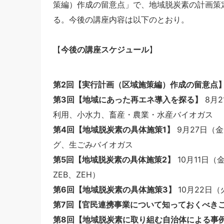
策編）作成の留意点」で、地域脱炭素の計画策
る。今後の講座内容は以下のとおり。
【
今後の講座スケジュール
】
第2回【実行計画（区域施策編）作成の留意点
第3回【地域にあった再エネ導入を探る】
8月2
利用、小水力、畜産・農業・水産バイオガス
第4回【地域脱炭素の具体施策1】
9月27日（金
グ、生ごみバイオガス
第5回【地域脱炭素の具体施策2】
10月11日（
ZEB、ZEH）
第6回【地域脱炭素の具体施策3】
10月22日（
第7回【官民連携事業について知っておくべき
第8回【地域脱炭素に取り組む自治体による事