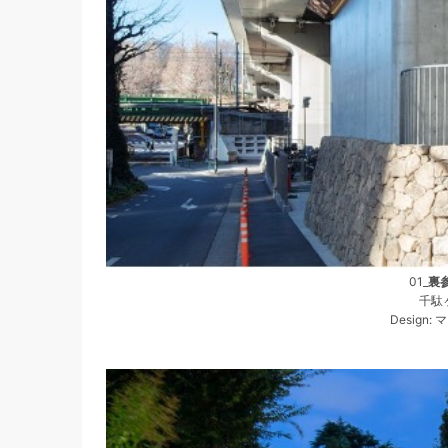
01_
裏
千駄ヶ
Design