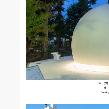
02_
七号
幡ヶ
Desi