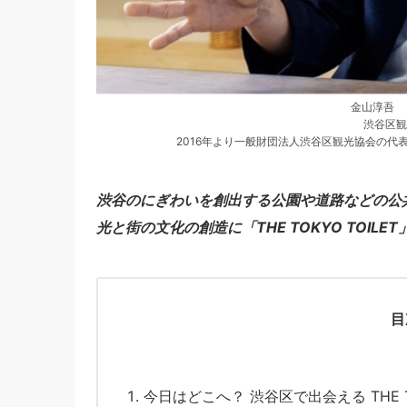
金山淳吾 Ju
渋谷区観
2016年より一般財団法人渋谷区観光協会の
渋谷のにぎわいを創出する公園や道路などの公
光と街の文化の創造に「THE TOKYO TOIL
目
今日はどこへ？ 渋谷区で出会える THE TO