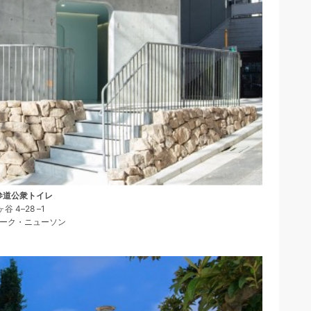
参道公衆トイレ
谷 4–28 –1
: マーク・ニューソン