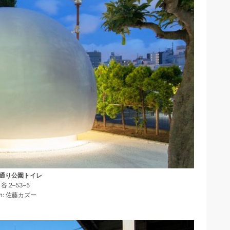
通り公園トイレ
谷 2–53–5
gn: 佐藤カズー