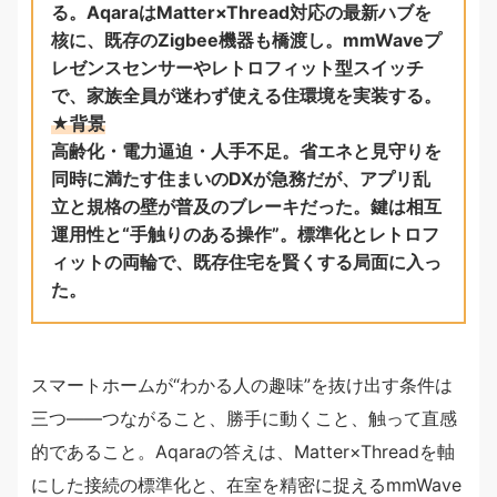
る。AqaraはMatter×Thread対応の最新ハブを
核に、既存のZigbee機器も橋渡し。mmWaveプ
レゼンスセンサーやレトロフィット型スイッチ
で、家族全員が迷わず使える住環境を実装する。
★背景
高齢化・電力逼迫・人手不足。省エネと見守りを
同時に満たす住まいのDXが急務だが、アプリ乱
立と規格の壁が普及のブレーキだった。鍵は相互
運用性と“手触りのある操作”。標準化とレトロフ
ィットの両輪で、既存住宅を賢くする局面に入っ
た。
スマートホームが“わかる人の趣味”を抜け出す条件は
三つ——つながること、勝手に動くこと、触って直感
的であること。Aqaraの答えは、Matter×Threadを軸
にした接続の標準化と、在室を精密に捉えるmmWave