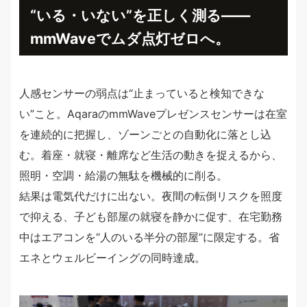
“いる・いない”を正しく測る——
mmWaveでムダ点灯ゼロへ。
人感センサーの弱点は“止まっていると検知できな
い”こと。AqaraのmmWaveプレゼンスセンサーは在室
を連続的に把握し、ゾーンごとの自動化に落とし込
む。着座・就寝・離席など生活の動きを捉えるから、
照明・空調・給湯の無駄を機械的に削る。
結果は電気代だけに出ない。夜間の転倒リスクを照度
で抑える、子ども部屋の就寝を静かに促す、在宅勤務
中はエアコンを“人のいる半分の部屋”に限定する。省
エネとウェルビーイングの同時達成。