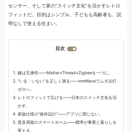
センサー、そして家の“スイッチ文化”を活かすレトロ
フィットだ。目的はシンプル。子どもも高齢者も、説
明なしで使える住まい。
目次
鍵は互換性——Matter×Thread×Zigbeeを一つに。
“いる・いない”を正しく測る——mmWaveでムダ点灯
ゼロへ。
レトロフィットで広げる——日本のスイッチ文化を活
かす。
家族仕様の“操作設計”——アプリに閉じない。
普及局面のスマートホーム——標準が事業と暮らしを
変える。