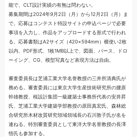
能で、CLT設計実績の有無は問わない。
募集期間は2024年9月2日（月）から12月2日（月）ま
で。応募はコンテスト特設サイトの申込ページで必要
事項を入力し、作品をアップロードする形式で行われ
る。応募書類はA2サイズ（420×594mm）横使い2枚
以内、PDF形式、1枚1MB以上で、図面、パース、ドロ
ーイング、CG、模型写真など表現方法は自由。
審査委員長は芝浦工業大学名誉教授の三井所清典氏が
務める。審査委員には東京大学生産技術研究所の腰原
幹雄教授、桜設計集団一級建築士事務所代表の安井昇
氏、芝浦工業大学建築学部教授の原田真宏氏、森林総
合研究所木材改質研究領域領域長の石川敦子氏が名を
連ねる。特別審査委員として東洋大学名誉教授の長澤
悟氏も参加する。