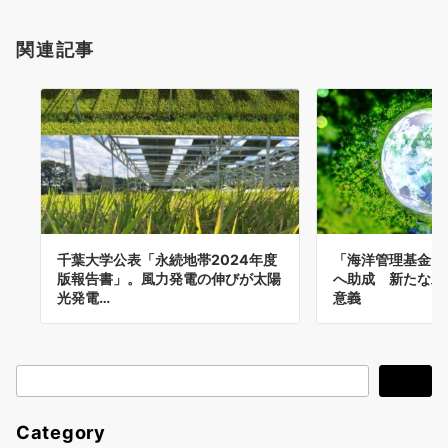
関連記事
千葉大学公表「永続地帯2024年度
「海洋管理基金」
版報告書」。風力発電の伸びが太陽
へ助成 新たな助
光発電…
意義
検
検索
索
Category