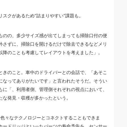
スクがあるため“詰まりやすい”課題も。
ものの、多少サイズ感が出てしまっても掃除口付の便
外さずに、掃除口を開けるだけで除去できるなどメリ
以降のことも考慮してレイアウトを考えました」。
ときのこと。車中のドライバーとの会話で、「あそこ
になってありがたいです」と言われたそうだ。そうい
もに「、利用者側、管理側それぞれの視点において、
たな発見・収穫が多かったという。
て色々なテクノロジーとコネクトすることもできま
カードリッジといったパーツの寿命予告を、センサー