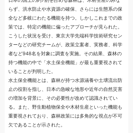
日本の国土の約7割を占める森林は、木材生産のみな
らず、洪水防止や水資源の確保、さらには生態系の保
全など多岐にわたる機能を持つ。しかしこれまでの政
策では、特定の機能に偏ったアプローチが見られた。
こうした状況を受け、東京大学先端科学技術研究セン
ターなどの研究チームが、政策立案者、実務者、科学
者など948名を対象に調査を実施。その結果、森林の
持つ機能の中で「水土保全機能」が最も重要視されて
いることが判明した。
水土保全機能とは、森林が持つ水源涵養や土壌流出防
止の役割を指し、日本の急峻な地形や近年の自然災害
の増加を背景に、その必要性が改めて認識されてい
る。また、野生動植物保全や木材生産といった機能も
重要視されており、森林政策には多角的な視点が不可
欠であることが示された。