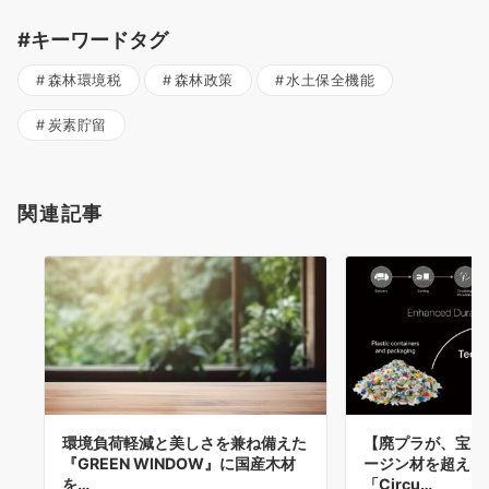
#キーワードタグ
森林環境税
森林政策
水土保全機能
炭素貯留
関連記事
環境負荷軽減と美しさを兼ね備えた
【廃プラが、宝に
『GREEN WINDOW』に国産木材
ージン材を超える
を…
「Circu…