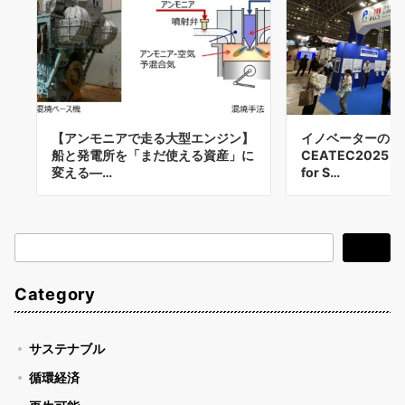
【アンモニアで走る大型エンジン】
イノベーターのた
船と発電所を「まだ使える資産」に
CEATEC2025
変える—…
for S…
検
検索
索
Category
サステナブル
循環経済