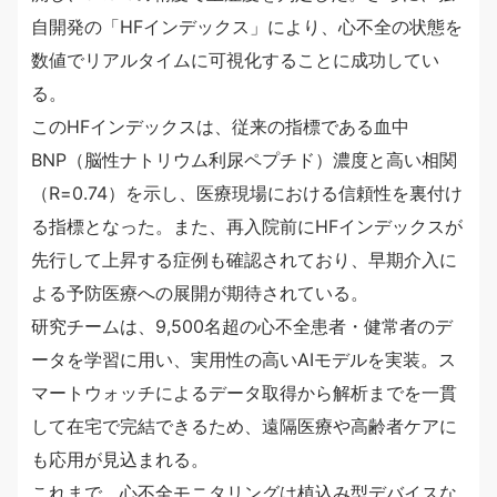
自開発の「HFインデックス」により、心不全の状態を
数値でリアルタイムに可視化することに成功してい
る。
このHFインデックスは、従来の指標である血中
BNP（脳性ナトリウム利尿ペプチド）濃度と高い相関
（R=0.74）を示し、医療現場における信頼性を裏付け
る指標となった。また、再入院前にHFインデックスが
先行して上昇する症例も確認されており、早期介入に
よる予防医療への展開が期待されている。
研究チームは、9,500名超の心不全患者・健常者のデ
ータを学習に用い、実用性の高いAIモデルを実装。ス
マートウォッチによるデータ取得から解析までを一貫
して在宅で完結できるため、遠隔医療や高齢者ケアに
も応用が見込まれる。
これまで、心不全モニタリングは植込み型デバイスな