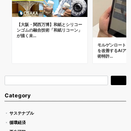
【大阪・関西万博】和紙とシリコー
ンゴムの融合技術「和紙リコーン」
が描く未…
モルゲンロート、
を改善するAIア
術特許…
検
検索
索
Category
サステナブル
循環経済