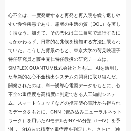
心不全は、一度発症すると再発と再入院を繰り返しや
すい慢性疾患であり、患者の生活の質（QOL）を著し
く損なう。加えて、その悪化は主に自宅で進行するに
もかかわらず、日常的な兆候を検知する方法は限られ
ていた。こうした背景のもと、東京大学の荷見映理子
特任研究員と藤生克仁特任教授の研究チームは、
SIMPLEX QUANTUM株式会社とともに、AIを活用し
た革新的な心不全検出システムの開発に取り組んだ。
開発されたのは、単一誘導心電図データをもとに、心
不全の重症度を高精度に判定できる人工知能システ
ム。スマートウォッチなどの携帯型心電計から得られ
るデータをもとに、CNN（畳み込みニューラルネット
ワーク）を用いたAIモデルがNYHA分類（I〜IV）を予
測し、91.6％の精度で重症度を判定した。さらに、独