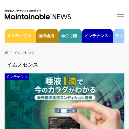
サステナブル
循環経済
再生可能
メンテナンス
ライフ
イムノセンス
イムノセンス
メンテナンス